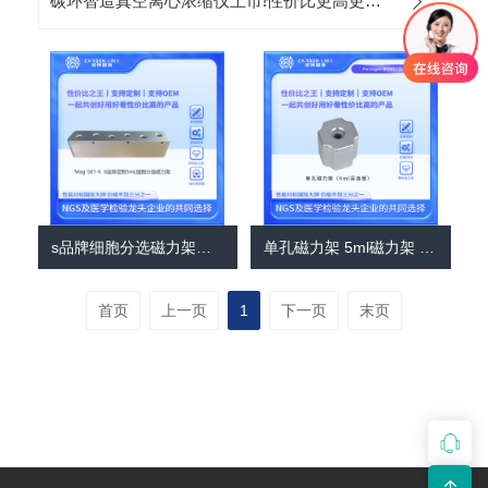
碳环智造真空离心浓缩仪上市!性价比更高更智能更轻便！
s品牌细胞分选磁力架进口平替磁极定制专家碳环智造5mL强磁磁力架
单孔磁力架 5ml磁力架 进口平替碳环智造 强磁磁力架 适配5ml流式管/采血管磁力架 细胞分选磁力架
首页
上一页
1
下一页
末页