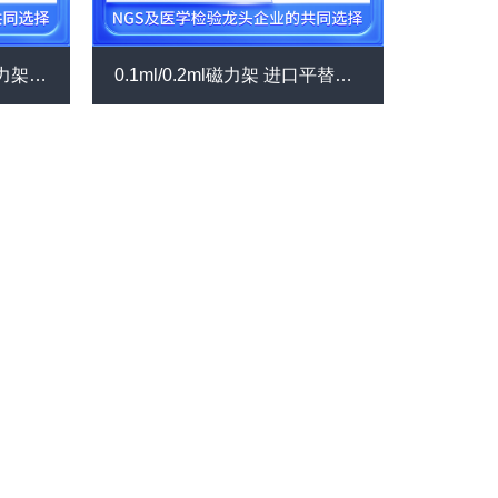
96孔板磁力架 0.2环形磁力架 进口平替碳环智造 96孔深孔板磁力架 96全裙边板磁力架 96浅孔板磁力架 自动化磁力架 （M96）
0.1ml/0.2ml磁力架 进口平替碳环智造 0.2mlpcr管磁力架 八连管侧吸磁力架（Mag-32W ）