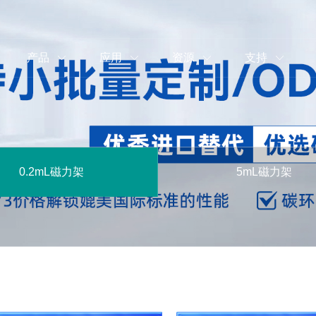
产品
应用
资源
支持
0.2mL磁力架
5mL磁力架