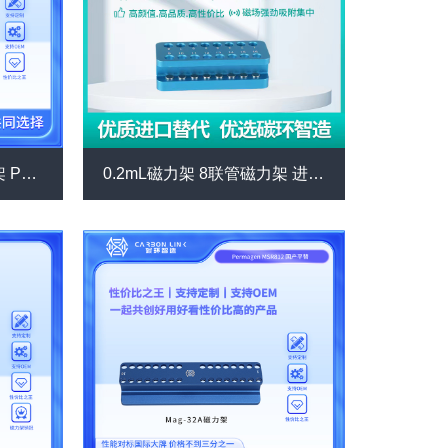
0.2mL八连管 Pcr管磁力架 PCR板磁力架 进口平替碳环智造 强磁磁力架(Mag-96E)
0.2mL磁力架 8联管磁力架 进口平替碳环智造 PCR管磁力架 强磁磁力架（DM0216）