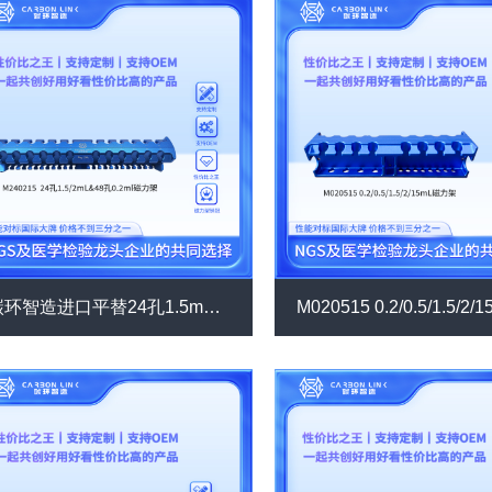
碳环智造进口平替24孔1.5mL/ 2.0mL磁力架48孔0.2mL磁力架