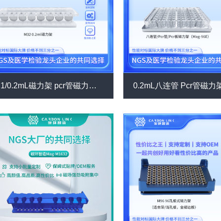
0.1/0.2mL磁力架 pcr管磁力架 八联管磁力架 进口平替碳环智造 实验室磁力架 强磁磁力架 （低价款M32）