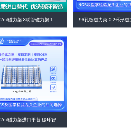
0.2ml磁力架 8联管磁力架 1.5mL磁力架 2mL磁力架 进口平替碳环智造 免疫沉淀磁力架（M1632）
0.2ml磁力架进口平替 碳环智造 96孔磁力架 磁珠分选磁力架 pcr磁力架 八连管磁力架（Mag-96A）