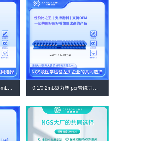
M020515 0.2/0.5/1.5/2/15mL多功能一体式磁力架
0.1/0.2mL磁力架 pcr管磁力架 八联管磁力架 进口平替碳环智造 实验室磁力架 强磁磁力架 （M0232）