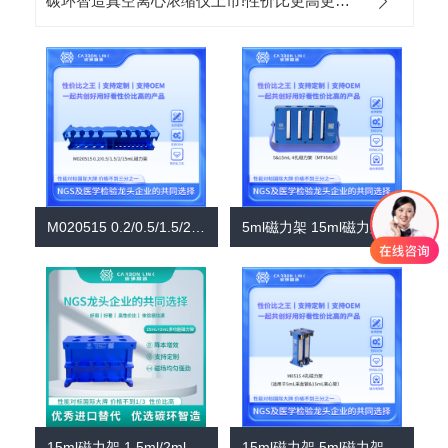
碳环智造真空离心浓缩仪上市!性价比更高更智能更轻便！
M020515 0.2/0.5/1.5/2/15mL多功能一体式磁力架
5ml磁力架 15ml磁力架 进口平替碳环智造 5mL磁力架 15mL磁力架二合一 4孔强磁磁力架(MT45415)
15ml磁力架 1.5ml/2ml磁力架 一体式强磁磁力架 进口平替碳环智造磁珠磁力架（M8515）
15ml磁力架 5ml磁力架 进口平替碳环智造 一体式多功能孔磁力架 强磁磁力架 磁珠磁力架 (M0515 )